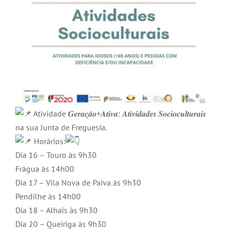
Atividade 𝑮𝒆𝒓𝒂𝒄̧𝒂̃𝒐+𝑨𝒕𝒊𝒗𝒂: 𝑨𝒕𝒊𝒗𝒊𝒅𝒂𝒅𝒆𝒔 𝑺𝒐𝒄𝒊𝒐𝒄𝒖𝒍𝒕𝒖𝒓𝒂𝒊𝒔
na sua Junta de Freguesia.
Horários:
Dia 16 – Touro às 9h30
Frágua às 14h00
Dia 17 – Vila Nova de Paiva às 9h30
Pendilhe às 14h00
Dia 18 – Alhais às 9h30
Dia 20 – Queiriga às 9h30