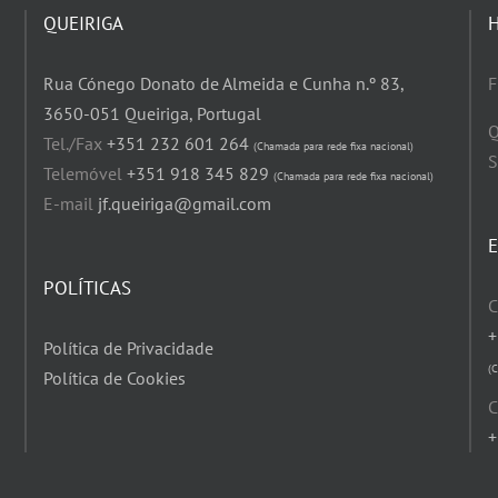
QUEIRIGA
Rua Cónego Donato de Almeida e Cunha n.º 83,
F
3650-051 Queiriga, Portugal
Q
Tel./Fax
+351 232 601 264
(Chamada para rede fixa nacional)
S
Telemóvel
+351 918 345 829
(Chamada para rede fixa nacional)
E-mail
jf.queiriga@gmail.com
POLÍTICAS
C
+
Política de Privacidade
(
Política de Cookies
C
+