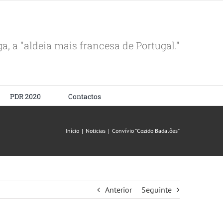
ga, a "aldeia mais francesa de Portugal."
PDR 2020
Contactos
Início
|
Noticias
|
Convívio “Cozido Badalões”
Anterior
Seguinte