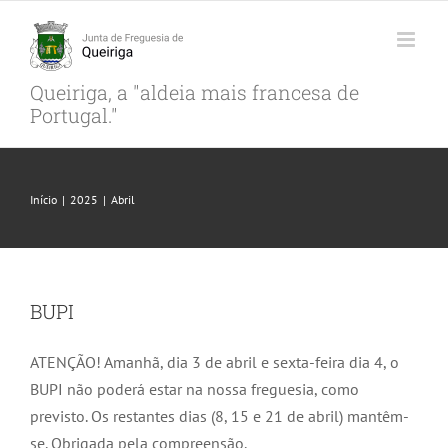
Skip
to
content
Queiriga, a "aldeia mais francesa de
Portugal."
Início
|
2025
|
Abril
BUPI
ATENÇÃO! Amanhã, dia 3 de abril e sexta-feira dia 4, o
BUPI não poderá estar na nossa freguesia, como
previsto. Os restantes dias (8, 15 e 21 de abril) mantêm-
se. Obrigada pela compreensão.