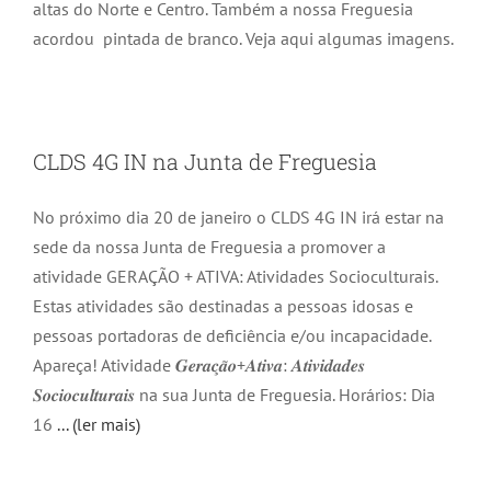
altas do Norte e Centro. Também a nossa Freguesia
acordou pintada de branco. Veja aqui algumas imagens.
CLDS 4G IN na Junta de Freguesia
No próximo dia 20 de janeiro o CLDS 4G IN irá estar na
sede da nossa Junta de Freguesia a promover a
atividade GERAÇÃO + ATIVA: Atividades Socioculturais.
Estas atividades são destinadas a pessoas idosas e
pessoas portadoras de deficiência e/ou incapacidade.
Apareça! Atividade 𝑮𝒆𝒓𝒂𝒄̧𝒂̃𝒐+𝑨𝒕𝒊𝒗𝒂: 𝑨𝒕𝒊𝒗𝒊𝒅𝒂𝒅𝒆𝒔
𝑺𝒐𝒄𝒊𝒐𝒄𝒖𝒍𝒕𝒖𝒓𝒂𝒊𝒔 na sua Junta de Freguesia. Horários: Dia
16
... (ler mais)