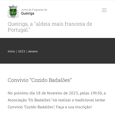
Skip
to
content
Queiriga, a "aldeia mais francesa de
Portugal."
Início
|
2023
|
Janeiro
Convívio “Cozido Badalões”
No próximo dia 18 de fevereiro de 2023, pelas 19h30, a
Associação "Os Badalões" irá realizar o tradicional Jantar
Convívio "Cozido Badalões". Faça a sua inscrição!