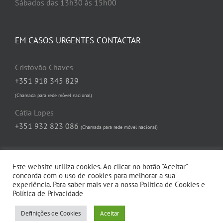
Sábados das 13h30 às 15h00
EM CASOS URGENTES CONTACTAR
Cristóvão Chaves
+351 918 345 829
(Chamada para rede móvel nacional)
Cátia Lopes
+351 932 823 086
(Chamada para rede móvel nacional)
Este website utiliza cookies. Ao clicar no botão "Aceitar"
concorda com o uso de cookies para melhorar a sua
experiência. Para saber mais ver a nossa Política de Cookies e
Política de Privacidade
©
2026 | Junta de Freguesia de Queiriga | Todos os direitos reservados |
Definições de Cookies
Aceitar
Desenvolvido por